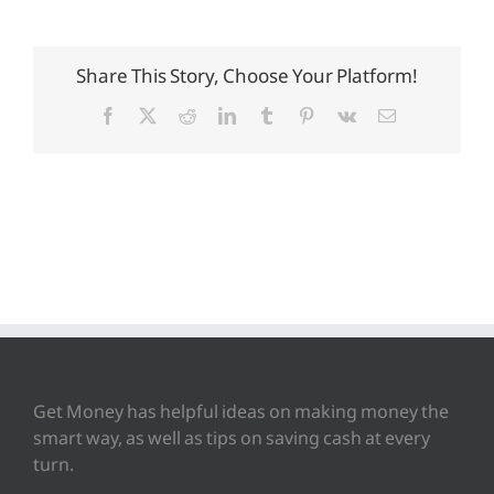
Share This Story, Choose Your Platform!
Facebook
X
Reddit
LinkedIn
Tumblr
Pinterest
Vk
Email
Get Money has helpful ideas on making money the
smart way, as well as tips on saving cash at every
turn.