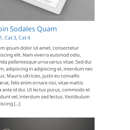
oin Sodales Quam
1
,
Cat 3
,
Cat 4
m ipsum dolor sit amet, consectetur
iscing elit. Nam viverra euismod odio,
ida pellentesque urna varius vitae. Sed dui
m, adipiscing in adipiscing et, interdum nec
s. Mauris ultricies, justo eu convallis
erat, felis enim ornare nisi, vitae mattis
a ante id dui. Ut lectus purus, commodo et
idunt vel, interdum sed lectus. Vestibulum
scing [...]