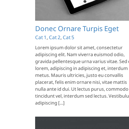
Donec Ornare Turpis Eget
Cat 1
,
Cat 2
,
Cat 5
Lorem ipsum dolor sit amet, consectetur
adipiscing elit. Nam viverra euismod odio,
gravida pellentesque urna varius vitae. Sed 
lorem, adipiscing in adipiscing et, interdum
metus. Mauris ultricies, justo eu convallis
placerat, felis enim ornare nisi, vitae mattis
nulla ante id dui. Ut lectus purus, commodo
tincidunt vel, interdum sed lectus. Vestibu
adipiscing [...]
Nam Viverra Euismod