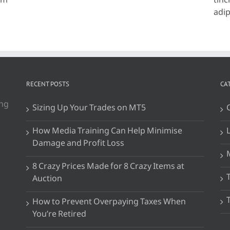
lum
tinc
adipi
RECENT POSTS
CA
ing
Sizing Up Your Trades on MT5
How Media Training Can Help Minimise
Damage and Profit Loss
8 Crazy Prices Made for 8 Crazy Items at
Auction
How to Prevent Overpaying Taxes When
You’re Retired