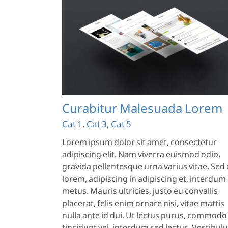
Cat 1
Cat 2
a Lorem
Curabitur Malesuada Lorem
Cat 1
,
Cat 3
,
Cat 5
Lorem ipsum dolor sit amet, consectetur
adipiscing elit. Nam viverra euismod odio,
gravida pellentesque urna varius vitae. Sed 
lorem, adipiscing in adipiscing et, interdum
metus. Mauris ultricies, justo eu convallis
placerat, felis enim ornare nisi, vitae mattis
nulla ante id dui. Ut lectus purus, commodo