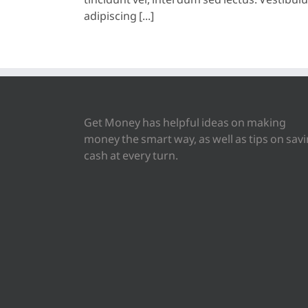
tincidunt vel, interdum sed lectus. Vestibu
adipiscing [...]
Get Money has helpful ideas on making
money the smart way, as well as tips on sav
cash at every turn.