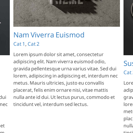
Suspendisse Pharetra Urna
Cat 2
Cat 3
Cat 4
Nam Viverra Euismod
Cat 1
,
Cat 2
Lorem ipsum dolor sit amet, consectetur
adipiscing elit. Nam viverra euismod odio,
Su
gravida pellentesque urna varius vitae. Sed dui
Cat 
lorem, adipiscing in adipiscing et, interdum nec
metus. Mauris ultricies, justo eu convallis
Lore
placerat, felis enim ornare nisi, vitae mattis
adip
dui
nulla ante id dui. Ut lectus purus, commodo et
grav
 nec
tincidunt vel, interdum sed lectus.
lore
metu
plac
 et
null