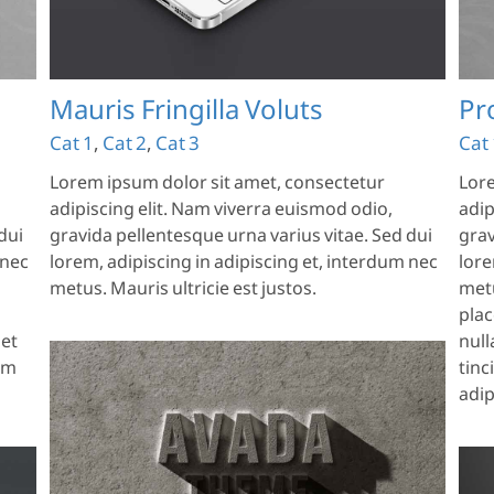
Mauris Fringilla Voluts
Pr
Cat 1
,
Cat 2
,
Cat 3
Cat 
Lorem ipsum dolor sit amet, consectetur
Lore
adipiscing elit. Nam viverra euismod odio,
adip
dui
gravida pellentesque urna varius vitae. Sed dui
grav
 nec
lorem, adipiscing in adipiscing et, interdum nec
lore
metus. Mauris ultricie est justos.
metu
plac
 et
null
lum
tinc
adipi