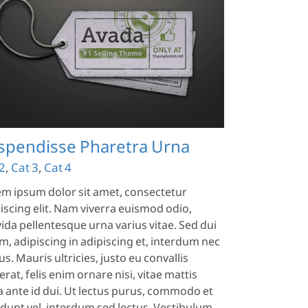
spendisse Pharetra Urna
2
,
Cat 3
,
Cat 4
m ipsum dolor sit amet, consectetur
iscing elit. Nam viverra euismod odio,
ida pellentesque urna varius vitae. Sed dui
m, adipiscing in adipiscing et, interdum nec
s. Mauris ultricies, justo eu convallis
erat, felis enim ornare nisi, vitae mattis
a ante id dui. Ut lectus purus, commodo et