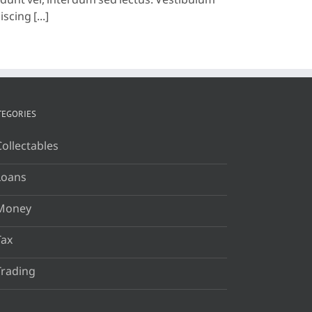
idunt vel, interdum sed lectus. Vestibulum
scing [...]
TEGORIES
Collectables
Loans
Money
Tax
Trading